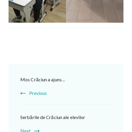
Post
Navigation
Mos Crăciun a ajuns…
Previous
Serbările de Crăciun ale elevilor
Next