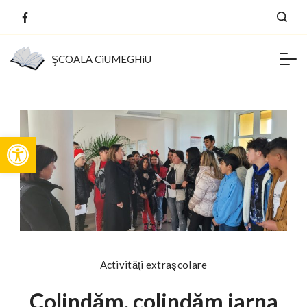
Skip
to
ŞCOALA CiUMEGHiU
content
Deschide bara de unelte
Activităţi extraşcolare
Colindăm, colindăm iarna