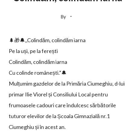
By
🌲🎁🔔,,Colindăm, colindăm iarna
Pe la uși, pe la ferești
Colindăm, colindăm iarna
Cu colinde românești.”🔔
Mulțumim gazdelor de la Primăria Ciumeghiu, d-lui
primar Ilie Viorel și Consiliului Local pentru
frumoasele cadouri care îndulcesc sărbătorile
tuturor elevilor de la Școala Gimnazială nr.1
Ciumeghiu și în acest an.