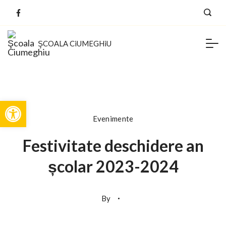
Skip
to
ŞCOALA CiUMEGHiU
content
Deschide bara de unelte
Evenimente
Festivitate deschidere an
școlar 2023-2024
By