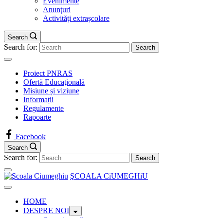
Evenimente
Anunţuri
Activităţi extraşcolare
Search
Search for:
Proiect PNRAS
Ofertă Educaţională
Misiune și viziune
Informații
Regulamente
Rapoarte
Facebook
Search
Search for:
ŞCOALA CiUMEGHiU
HOME
DESPRE NOI