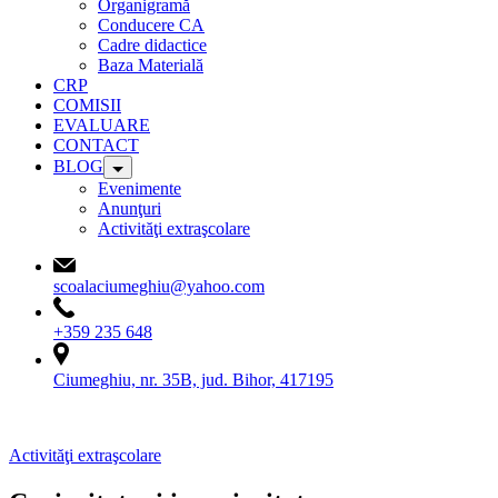
Organigramă
Conducere CA
Cadre didactice
Baza Materială
CRP
COMISII
EVALUARE
CONTACT
BLOG
Evenimente
Anunţuri
Activităţi extraşcolare
scoalaciumeghiu@yahoo.com
+359 235 648
Ciumeghiu, nr. 35B, jud. Bihor, 417195
Activităţi extraşcolare