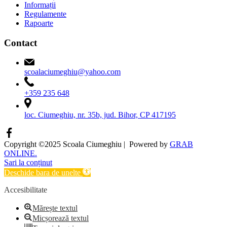
Informații
Regulamente
Rapoarte
Contact
scoalaciumeghiu@yahoo.com
+359 235 648
loc. Ciumeghiu, nr. 35b, jud. Bihor, CP 417195
Copyright ©2025 Scoala Ciumeghiu | Powered by
GRAB
ONLINE.
Sari la conținut
Deschide bara de unelte
Accesibilitate
Mărește textul
Micșorează textul