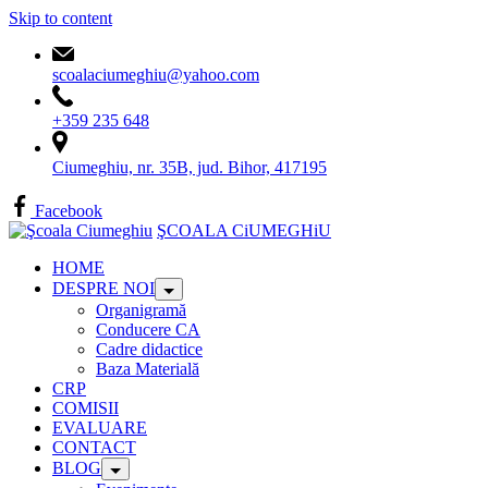
Skip to content
scoalaciumeghiu@yahoo.com
+359 235 648
Ciumeghiu, nr. 35B, jud. Bihor, 417195
Facebook
ŞCOALA CiUMEGHiU
HOME
DESPRE NOI
Organigramă
Conducere CA
Cadre didactice
Baza Materială
CRP
COMISII
EVALUARE
CONTACT
BLOG